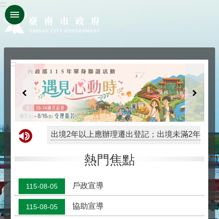
:::
跳到主要內容區塊
:::
出境2年以上應辦理遷出登記；出境未滿2年，亦
熱門焦點
戶政宣導
115-08-05
協助宣導
115-08-05