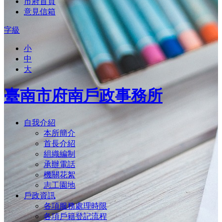
市府首頁
意見信箱
字級
小
中
大
臺南市府南戶政事務所
自我介紹
本所簡介
首長介紹
組織編制
承辦電話
機關花絮
志工園地
戶政資訊
各項服務處理時限
各項戶籍登記流程