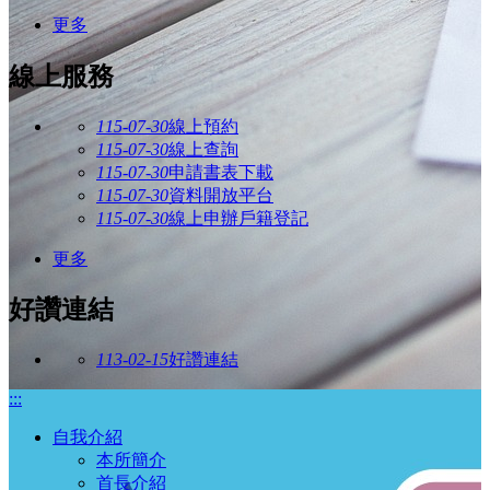
更多
線上服務
115-07-30
線上預約
115-07-30
線上查詢
115-07-30
申請書表下載
115-07-30
資料開放平台
115-07-30
線上申辦戶籍登記
更多
好讚連結
113-02-15
好讚連結
:::
自我介紹
本所簡介
首長介紹