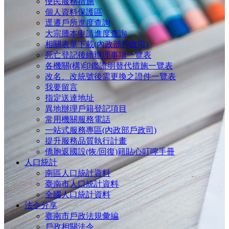
便民服務措施
個人資料保護區
逕遷戶所進度查詢
大宗謄本申請進度查詢
相關表單下載(內政部戶政司)
死亡登記後續辦理事項一覽表
各機關(構)印鑑證明替代措施一覽表
改名、改統號後需更換之證件一覽表
我要留言
指定送達地址
異地辦理戶籍登記項目
常用機關服務電話
一站式服務專區(內政部戶政司)
提升服務品質執行計畫
僑胞返國設(恢/回復)籍貼心叮嚀手冊
人口統計
南區人口統計資料
臺南市人口統計資料
全國人口統計資料
法令分享
臺南市戶政法規彙編
戶政相關法令