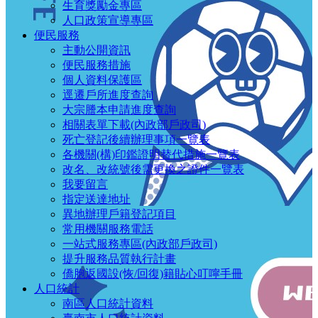
生育獎勵金專區
人口政策宣導專區
便民服務
主動公開資訊
便民服務措施
個人資料保護區
逕遷戶所進度查詢
大宗謄本申請進度查詢
相關表單下載(內政部戶政司)
死亡登記後續辦理事項一覽表
各機關(構)印鑑證明替代措施一覽表
改名、改統號後需更換之證件一覽表
我要留言
指定送達地址
異地辦理戶籍登記項目
常用機關服務電話
一站式服務專區(內政部戶政司)
提升服務品質執行計畫
僑胞返國設(恢/回復)籍貼心叮嚀手冊
人口統計
南區人口統計資料