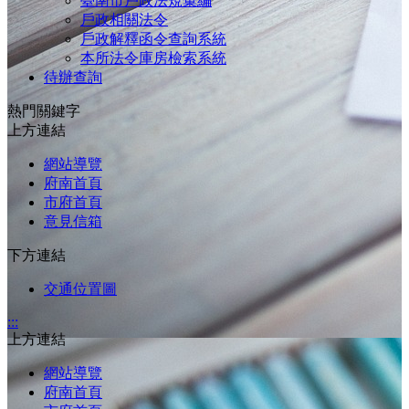
臺南市戶政法規彙編
戶政相關法令
戶政解釋函令查詢系統
本所法令庫房檢索系統
待辦查詢
熱門關鍵字
上方連結
網站導覽
府南首頁
市府首頁
意見信箱
下方連結
交通位置圖
:::
上方連結
網站導覽
府南首頁