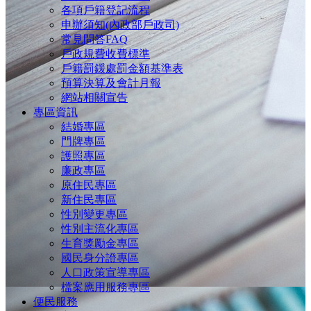
各項戶籍登記流程
申辦須知(內政部戶政司)
常見問答FAQ
戶政規費收費標準
戶籍罰鍰處罰金額基準表
預算決算及會計月報
網站相關宣告
專區資訊
結婚專區
門牌專區
護照專區
廉政專區
原住民專區
新住民專區
性別變更專區
性別主流化專區
生育獎勵金專區
國民身分證專區
人口政策宣導專區
檔案應用服務專區
便民服務