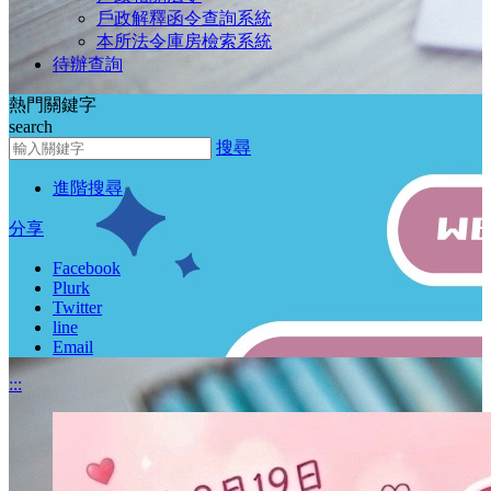
戶政解釋函令查詢系統
本所法令庫房檢索系統
待辦查詢
熱門關鍵字
search
搜尋
搜尋
進階搜尋
分享
Facebook
Plurk
Twitter
line
Email
:::