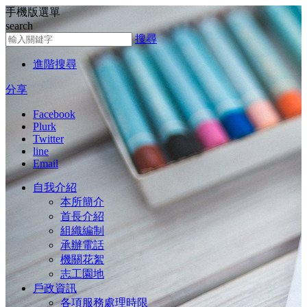
手機版選單
跳到主要內容區塊
search
搜尋
搜尋
進階搜尋
分享
Facebook
Plurk
Twitter
line
Email
自我介紹
本所簡介
首長介紹
組織編制
承辦電話
機關花絮
志工園地
戶政資訊
各項服務處理時限