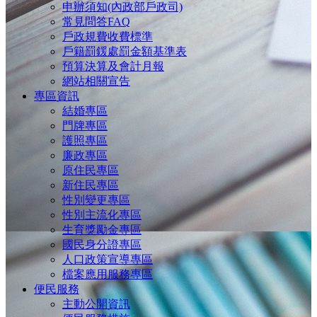
申辦須知(內政部戶政司)
常見問答FAQ
戶政規費收費標準
戶籍罰鍰處罰金額基準表
預算決算及會計月報
網站相關宣告
專區資訊
結婚專區
門牌專區
護照專區
廉政專區
原住民專區
新住民專區
性別變更專區
性別主流化專區
生育獎勵金專區
國民身分證專區
人口政策宣導專區
檔案應用服務專區
便民服務
主動公開資訊