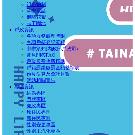
組織編制
承辦電話
機關花絮
志工園地
戶政資訊
各項服務處理時限
各項戶籍登記流程
申辦須知(內政部戶政司)
常見問答FAQ
戶政規費收費標準
戶籍罰鍰處罰金額基準表
預算決算及會計月報
網站相關宣告
專區資訊
結婚專區
門牌專區
廉政專區
原住民專區
新住民專區
性別變更專區
性別主流化專區