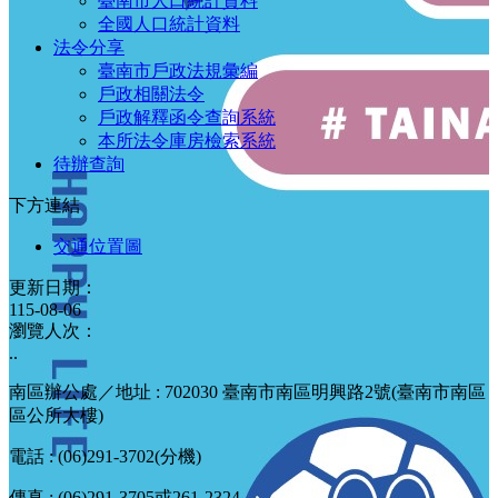
臺南市人口統計資料
全國人口統計資料
法令分享
臺南市戶政法規彙編
戶政相關法令
戶政解釋函令查詢系統
本所法令庫房檢索系統
待辦查詢
下方連結
交通位置圖
更新日期：
115-08-06
瀏覽人次：
..
南區辦公處／地址 : 702030 臺南市南區明興路2號(臺南市南區
區公所大樓)
電話 : (06)291-3702(分機)
傳真 : (06)291-3705或261-2324