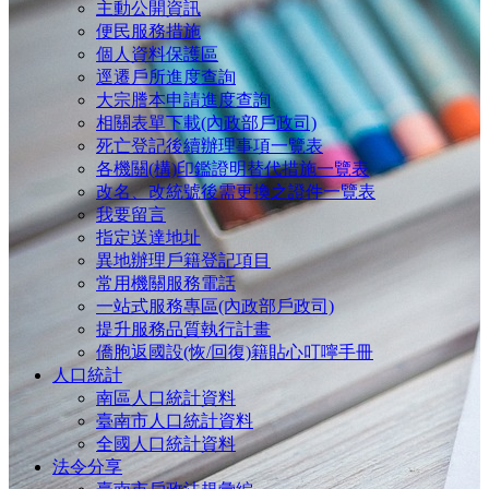
主動公開資訊
便民服務措施
個人資料保護區
逕遷戶所進度查詢
大宗謄本申請進度查詢
相關表單下載(內政部戶政司)
死亡登記後續辦理事項一覽表
各機關(構)印鑑證明替代措施一覽表
改名、改統號後需更換之證件一覽表
我要留言
指定送達地址
異地辦理戶籍登記項目
常用機關服務電話
一站式服務專區(內政部戶政司)
提升服務品質執行計畫
僑胞返國設(恢/回復)籍貼心叮嚀手冊
人口統計
南區人口統計資料
臺南市人口統計資料
全國人口統計資料
法令分享