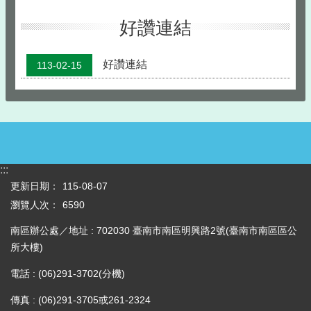
令
好讚連結
分
享
好讚連結
113-02-15
待
辦
查
詢
:::
更新日期：
115-08-07
網
站
瀏覽人次：
6590
導
南區辦公處／地址 : 702030 臺南市南區明興路2號(臺南市南區區公
覽
所大樓)
府
南
電話 : (06)291-3702(分機)
首
傳真 : (06)291-3705或261-2324
頁