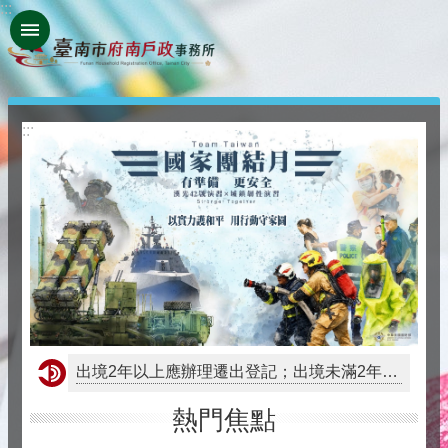
:::
搜
跳到主要內容區塊
尋
進
階
搜
尋
:::
自
我
介
紹
戶
政
出境2年以上應辦理遷出登記；出境未滿2年，亦得依當事人出境事實辦理遷出登記。
資
熱門焦點
訊