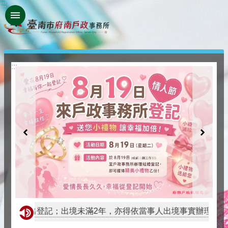
:::
跳到主要內容區塊
:::
辦理遷出登記；出境未滿2年，亦得依當事人出境事實辦理遷出