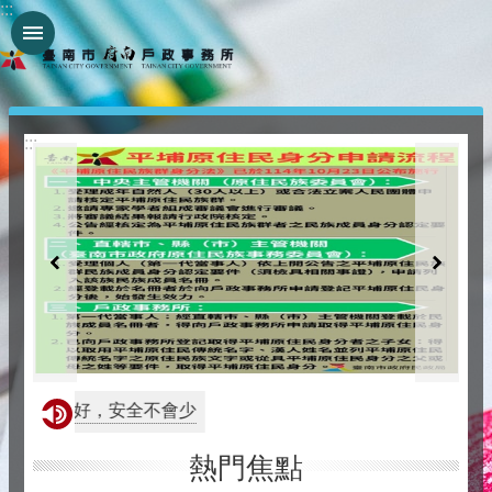
:::
跳到主要內容區塊
:::
防災作的好，安全不會少
熱門焦點
戶政宣導
115-08-05