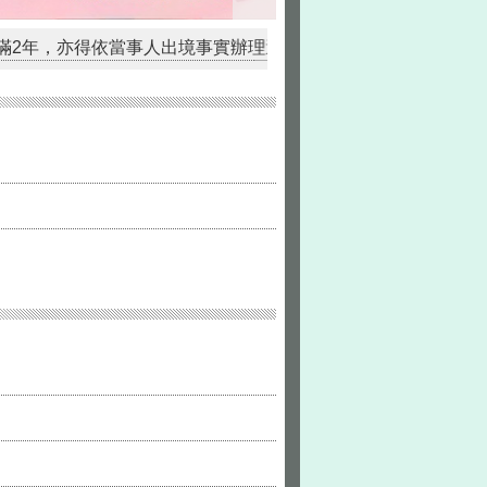
得依當事人出境事實辦理遷出登記。
內政部移民署推出免費